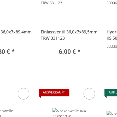
il 36,0x7x89,4mm
Einlassventil 36,0x7x89,5mm
Hydro
TRW 331123
KS 5
80 €
*
6,00 €
*
AUSVERKAUFT
AUF 