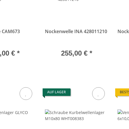
e CAM673
Nockenwelle INA 428011210
Nock
,00 €
*
255,00 €
*
AUF LAGER
BEST