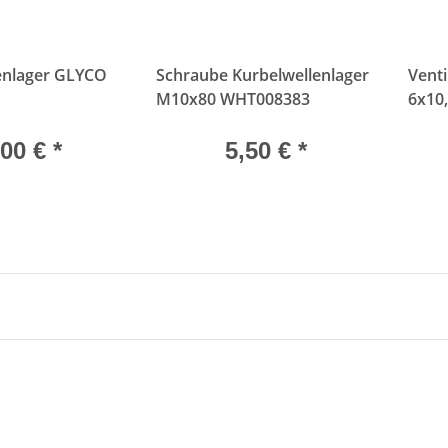
enlager GLYCO
Schraube Kurbelwellenlager
Vent
M10x80 WHT008383
6x10,0
3311
,00 €
*
5,50 €
*