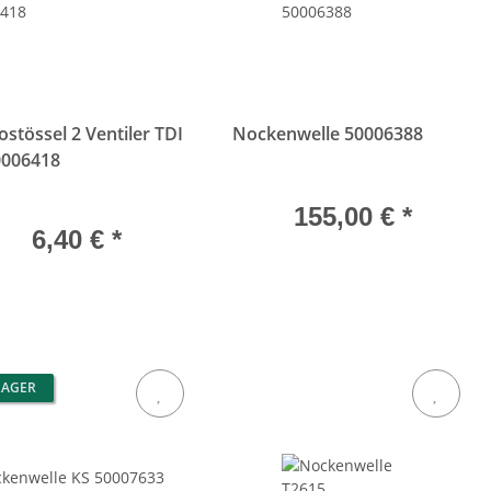
stössel 2 Ventiler TDI
Nockenwelle 50006388
0006418
155,00 €
*
6,40 €
*
LAGER