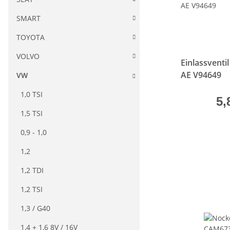
SMART
TOYOTA
VOLVO
Einlassvent
AE V94649
VW
1,0 TSI
5,
1,5 TSI
0,9 - 1,0
1,2
1,2 TDI
1,2 TSI
1,3 / G40
1,4 + 1,6 8V / 16V