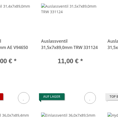
l
Auslassventil
Ausla
0mm AE V94650
31,5x7x89,0mm TRW 331124
31,5
,00 €
*
11,00 €
*
AUF LAGER
TOP 