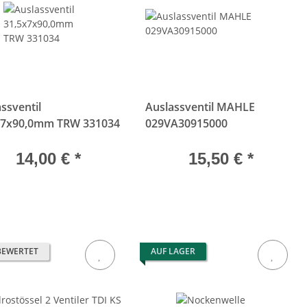
ssventil
Auslassventil MAHLE
x7x90,0mm TRW 331034
029VA30915000
14,00 €
*
15,50 €
*
BEWERTET
AUF LAGER