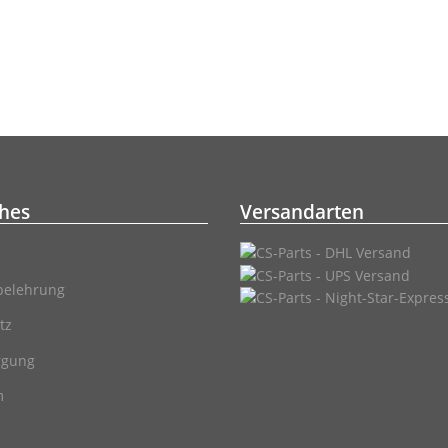
ches
Versandarten
belehrung
tz
rgung
m