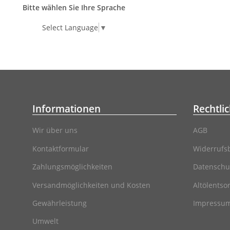
Bitte wählen Sie Ihre Sprache
Select Language
▼
Informationen
Rechtli
Wir über uns
AGB
Kontaktformular
Widerrufs
Zahlungsmöglichkeiten
Datenschu
Versandmöglichkeiten und Kosten
Altölentso
Gewährleistung
Impressu
Umwelt