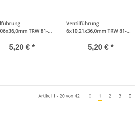
ilführung
Ventilführung
6x36,0mm TRW 81-
6x10,21x36,0mm TRW 81-
6
33117
5,20 €
*
5,20 €
*
Artikel 1 - 20 von 42
1
2
3