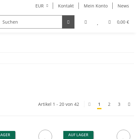
EUR
Kontakt
Mein Konto
News
Merchandise
0,00 €
Artikel 1 - 20 von 42
1
2
3
LAGER
AUF LAGER