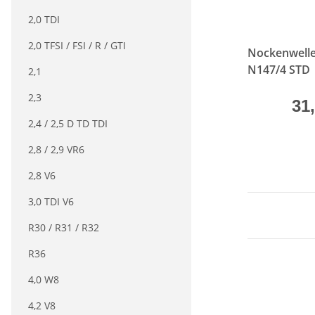
2,0 TDI
2,0 TFSI / FSI / R / GTI
Nockenwell
N147/4 STD
2,1
2,3
31
2,4 / 2,5 D TD TDI
2,8 / 2,9 VR6
2,8 V6
3,0 TDI V6
R30 / R31 / R32
R36
4,0 W8
4,2 V8