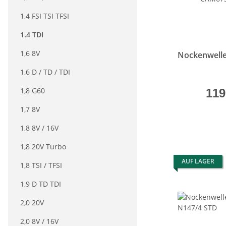
1,4 FSI TSI TFSI
1.4 TDI
1,6 8V
Nockenwell
1,6 D / TD / TDI
1,8 G60
119
1,7 8V
1,8 8V / 16V
1,8 20V Turbo
AUF LAGER
1,8 TSI / TFSI
1,9 D TD TDI
2,0 20V
2,0 8V / 16V