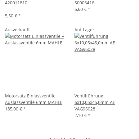
420011810
50006416
6,60 €
*
5,50 €
*
Ausverkauft
Auf Lager
Motorsatz Einlassventile +
Ventilführung
Auslassventile 6mm MAHLE
6x10,05x45,0mm AE
185,00 €
*
VAG96028
2,10 €
*