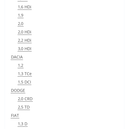
1,6 HDi
1,9
2,0
2,0 HDi
2,2 HDi
3,0 HDI
DACIA
1,2
1,3 TCe
1,5 DCI
DODGE
2,0 CRD
2,5 TD
FIAT
1,3 D