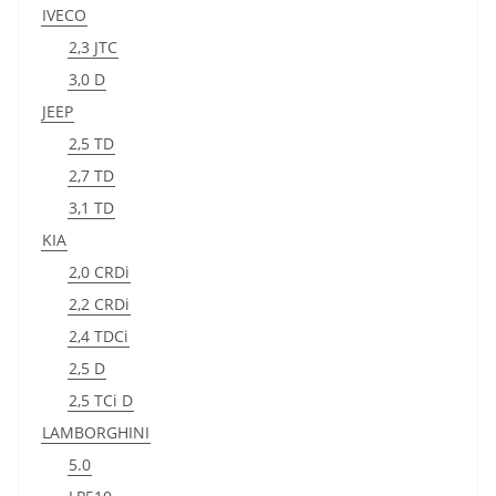
IVECO
2,3 JTC
3,0 D
JEEP
2,5 TD
2,7 TD
3,1 TD
KIA
2,0 CRDi
2,2 CRDi
2,4 TDCi
2,5 D
2,5 TCi D
LAMBORGHINI
5.0