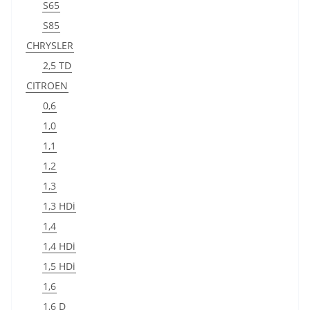
S65
S85
CHRYSLER
2,5 TD
CITROEN
0,6
1,0
1,1
1,2
1,3
1,3 HDi
1,4
1,4 HDi
1,5 HDi
1,6
1,6 D