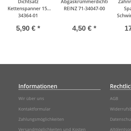
Dichtsatz
Abgaskrümmerdichtung
Zahnr
Kettenspanner 15-
REINZ 71-34047-00
Sp
34364-01
Schwi
CON
5,90 €
*
4,50 €
*
1
Informationen
Rechtli
Wir über uns
AGB
Kontaktformular
Widerrufs
Zahlungsmöglichkeiten
Datenschu
Versandmöglichkeiten und Kosten
Altölentso