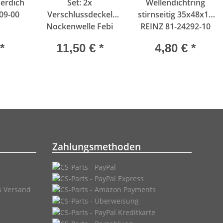
rdichtung
Set: 2x
Wellendichtring
09-00
Verschlussdeckel
stirnseitig 35x48x10
Nockenwelle Febi
REINZ 81-24292-10
32255
*
11,50 €
*
4,80 €
*
Zahlungsmethoden