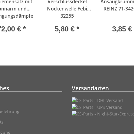
iemensatz mit
Verschlussdeckel
Ansaugkrümme
annarm und
Nockenwelle Febi
REINZ 71-342
ngungsdämpfer
32255
TI CT920K2
72,00 €
*
5,80 €
*
3,85 €
ches
Versandarten
belehrung
tz
rgung