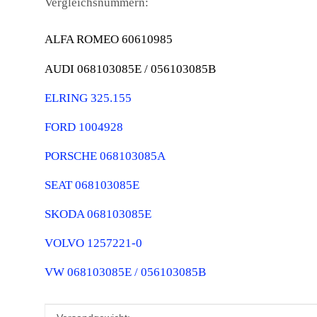
Vergleichsnummern:
ALFA ROMEO
60610985
AUDI
068103085E /
056103085B
ELRING
325.155
FORD 1004928
PORSCHE 068103085A
SEAT 068103085E
SKODA 068103085E
VOLVO 1257221-0
VW 068103085E / 056103085B
Produkteigenschaft
Wert