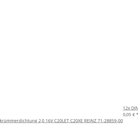
12x
DIN
0,05 €
krümmerdichtung 2,0 16V C20LET C20XE REINZ 71-28859-00