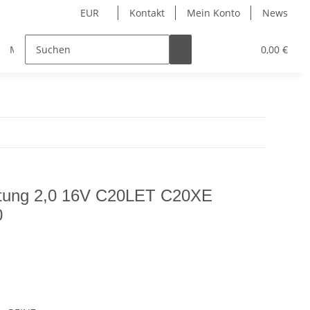
EUR
Kontakt
Mein Konto
News
Merchandise
0,00 €
tung 2,0 16V C20LET C20XE
0