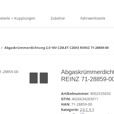
beteile + Kupplungen
Zubehör
Fahrwerksteile
Abgaskrümmerdichtung 2,0 16V C20LET C20XE REINZ 71-28859-00
Abgaskrümmerdich
REINZ 71-28859-0
Artikelnummer:
8002535650
GTIN:
4026634283011
HAN:
71-28859-00
Kategorie:
2,0 C X Y