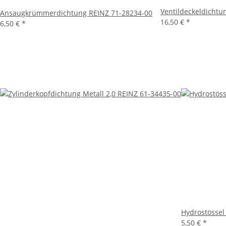
Ventildeckeldichtu
Ansaugkrümmerdichtung REINZ 71-28234-00
16,50 €
*
6,50 €
*
Hydrostössel
5,50 €
*