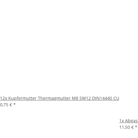
12x
Kupfermutter Thermagmutter M8 SW12 DIN14440 CU
0,75 €
*
1x
Abgas
11,50 €
*