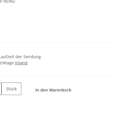
or REINZ
+ Laufzeit der Sendung
Werktage
Inland
Stück
In den Warenkorb