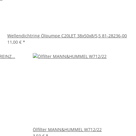
Wellendichtring Ölpumpe C20LET 38x50x8/5,5 81-28236-00
11,00 €
*
Ölfilter MANN&HUMMEL W712/22
3,50 €
*