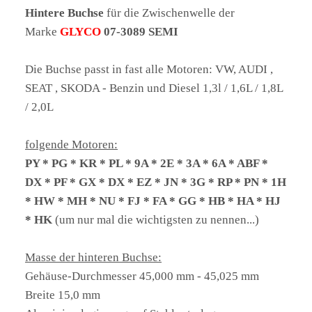
Hintere
Buchse
für die Zwischenwelle der
Marke
GLYCO
07-3089 SEMI
Die Buchse passt in fast alle Motoren: VW, AUDI ,
SEAT , SKODA - Benzin und Diesel 1,3l / 1,6L / 1,8L
/ 2,0L
folgende Motoren:
PY * PG * KR * PL * 9A * 2E * 3A * 6A * ABF *
DX * PF * GX * DX * EZ * JN * 3G * RP * PN * 1H
* HW * MH * NU * FJ * FA * GG * HB * HA * HJ
* HK
(um nur mal die wichtigsten zu nennen...)
Masse der hinteren Buchse:
Gehäuse-Durchmesser 45,000 mm - 45,025 mm
Breite 15,0 mm