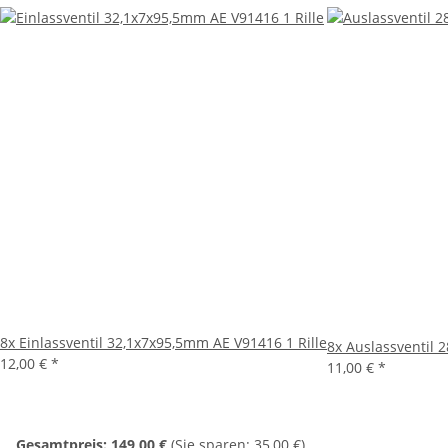
8x
Einlassventil 32,1x7x95,5mm AE V91416 1 Rille
8x
Auslassventil 
12,00 €
*
11,00 €
*
Gesamtpreis:
149,00 €
(Sie sparen: 35,00 €)