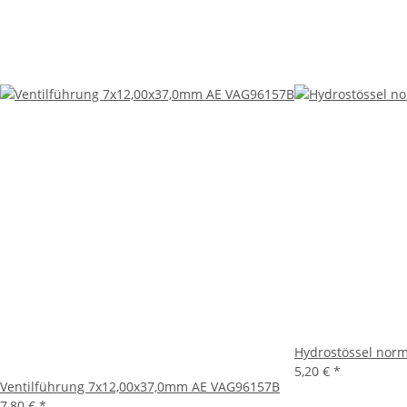
Hydrostössel nor
5,20 €
*
Ventilführung 7x12,00x37,0mm AE VAG96157B
7,80 €
*