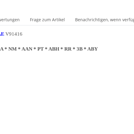
wertungen
Frage zum Artikel
Benachrichtigen, wenn verfü
AE
V91416
 9A * NM * AAN * PT * ABH * RR * 3B * ABY