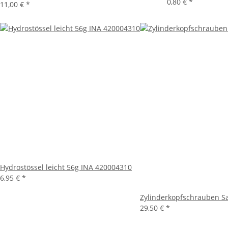
0,80 €
*
11,00 €
*
Hydrostössel leicht 56g INA 420004310
6,95 €
*
Zylinderkopfschrauben S
29,50 €
*