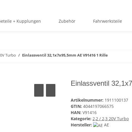
beteile + Kupplungen
Zubehör
Fahrwerksteile
 20V Turbo
Einlassventil 32,1x7x95,5mm AE V91416 1 Rille
Einlassventil 32,1
Artikelnummer:
1911100137
GTIN:
4044197066575
HAN:
V91416
Kategorie:
2,2 / 2,3 20V Turbo
Hersteller:
AE