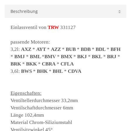
Beschreibung
Einlassventil von
TRW
331127
passende Motoren:
3,2l:
AXZ
*
AYT
*
AZZ
*
BUB
*
BDB
*
BDL
*
BFH
*
BMJ
*
BML
*
BMV
*
BMX
*
BKJ
*
BKL
*
BRJ
*
BRK
*
BKK
*
CBRA
*
CFLA
3,6l:
BWS
*
BHK
*
BHL
*
CDVA
Eigenschaften:
Ventiltellerdurchmesser 33,2mm
Ventilschaftdurchmesser 6mm
Länge 102,4mm
Material Chrom-Siliziumstahl
Ventilsitzwinkel 45°