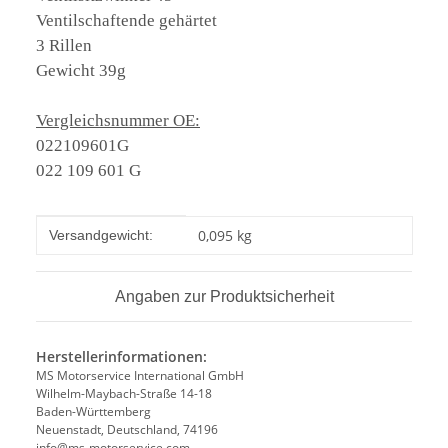
Ventilschaftende gehärtet
3 Rillen
Gewicht 39g
Vergleichsnummer OE:
022109601G
022 109 601 G
Produkteigenschaft
Wert
0,095 kg
Versandgewicht:
Angaben zur Produktsicherheit
Herstellerinformationen:
MS Motorservice International GmbH
Wilhelm-Maybach-Straße 14-18
Baden-Württemberg
Neuenstadt, Deutschland, 74196
info@ms-motorservice.com