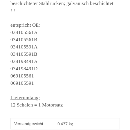
beschichteter Stahlrücken; galvanisch beschichtet
!!!
entspricht OE:
034105561A
034105561B
034105591A
034105591B
034198491A
034198491D
069105561
069105591
Lieferumfang:
12 Schalen = 1 Motorsatz
Produkteigenschaft
Wert
0,437 kg
Versandgewicht: