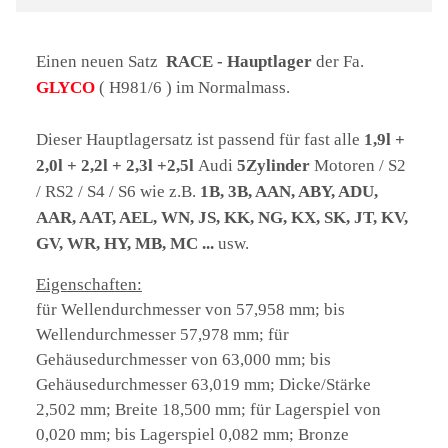
Einen neuen Satz
RACE - Hauptlager
der Fa.
GLYCO
( H981/6 ) i
m Normalmass.
Dieser Hauptlagersatz ist passend für fast alle
1,9l +
2,0l + 2,2l + 2,3l +2,5l
Audi
5Zylinder
Motoren / S2
/ RS2 / S4 / S6 wie z.B.
1B,
3B, AAN, ABY, ADU,
AAR, AAT, AEL, WN, JS, KK, NG, KX, SK, JT, KV,
GV, WR, HY, MB, MC ...
usw.
Eigenschaften:
für Wellendurchmesser von 57,958 mm; bis
Wellendurchmesser 57,978 mm; für
Gehäusedurchmesser von 63,000 mm; bis
Gehäusedurchmesser 63,019 mm; Dicke/Stärke
2,502 mm; Breite 18,500 mm; für Lagerspiel von
0,020 mm; bis Lagerspiel 0,082 mm; Bronze