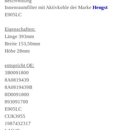
Beschreibung
Innenraumfilter mit Aktivkohle der Marke
Hengst
E905LC
Eigenschaften:
Länge 393mm
Breite 153,50mm
Höhe 28mm
entspricht OE:
3B0091800
8A0819439
8A0819439B
8D0091800
893091700
E905LC
CUK3955
1987432317