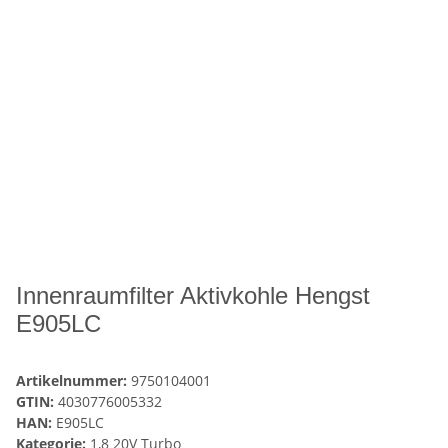
Innenraumfilter Aktivkohle Hengst
E905LC
Artikelnummer:
9750104001
GTIN:
4030776005332
HAN:
E905LC
Kategorie:
1,8 20V Turbo