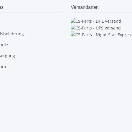
es
Versandarten
fsbelehrung
hutz
tsorgung
sum