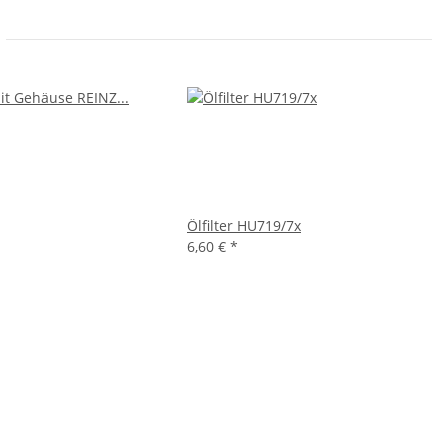
Ölfilter HU719/7x
6,60 €
*