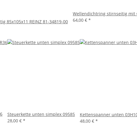
Wellendichtring stirnseitig mi
64,00 €
*
itig 85x105x11 REINZ 81-34819-00
36
Steuerkette unten simplex 09585
Kettenspanner unten 03H1
28,00 €
*
48,00 €
*