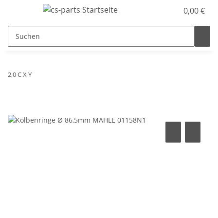
0,00 €
2,0 C X Y