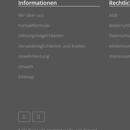
Informationen
Rechtli
Wir über uns
AGB
Kontaktformular
Widerrufs
Zahlungsmöglichkeiten
Datenschu
Versandmöglichkeiten und Kosten
Altölentso
Gewährleistung
Impressu
Umwelt
Sitemap
* Alle Preise inkl. gesetzlicher USt., zzgl.
Versand