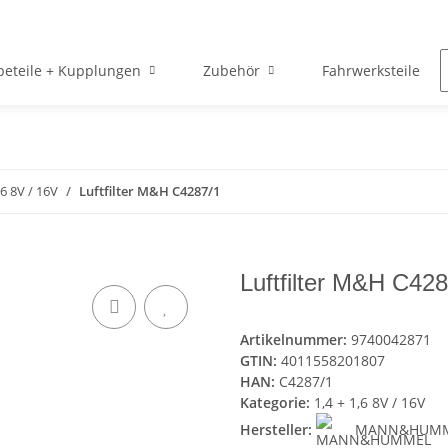
beteile + Kupplungen
Zubehör
Fahrwerksteile
,6 8V / 16V
Luftfilter M&H C4287/1
Luftfilter M&H C42
Artikelnummer:
9740042871
GTIN:
4011558201807
HAN:
C4287/1
Kategorie:
1,4 + 1,6 8V / 16V
Hersteller:
MANN&HUM