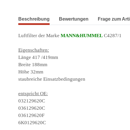
weitere Registerkarten anzeigen
Beschreibung
Bewertungen
Frage zum Arti
Luftfilter der Marke
MANN&HUMMEL
C4287/1
Eigenschaften:
Länge 417 /419mm
Breite 188mm
Höhe 32mm
staubreiche Einsatzbedingungen
entspricht OE:
032129620C
036129620C
036129620F
6K0129620C