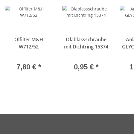
Ölfilter M&H
Ölablassschraube
Anl
W712/52
mit Dichtring 15374
GLYC
7,80 €
*
0,95 €
*
1