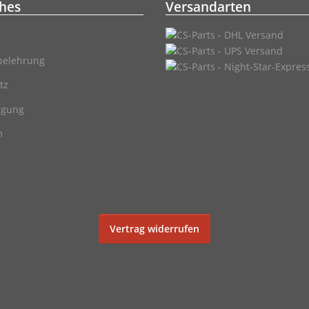
ches
Versandarten
belehrung
tz
rgung
m
Vertrag widerrufen