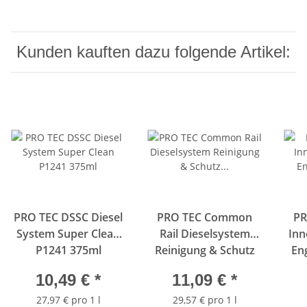
Kunden kauften dazu folgende Artikel:
PRO TEC DSSC Diesel
PRO TEC Common
PR
System Super Clean
Rail Dieselsystem
Inn
P1241 375ml
Reinigung & Schutz
En
375ml P2101
10,49 €
*
11,09 €
*
27,97 € pro 1 l
29,57 € pro 1 l