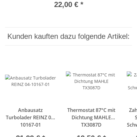
22,00 €
*
Kunden kauften dazu folgende Artikel:
Anbausatz
Thermostat 87°C mit
Zah
Turbolader REINZ 04-
Dichtung MAHLE
10167-01
TX3087D
Sch
C