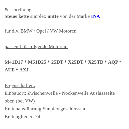
Beschreibung
Steuerkette
simplex
mitte
von der Marke
INA
für div. BMW / Opel / VW Motoren
passend für folgende Motoren:
M41D17 * M51D25 * 25DT * X25DT * X25TD * AQP *
AUE * AXJ
Eigenschaften:
Einbauort: Zwischenwelle - Nockenwelle Auslassseite
oben (bei VW)
Kettenausführung Simplex geschlossen
Kettenglieder: 74