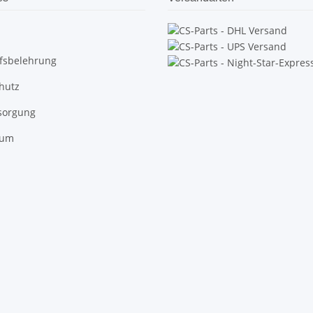
fsbelehrung
hutz
tsorgung
sum