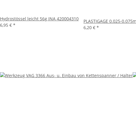
Hydrostössel leicht 56g INA 420004310
PLASTIGAGE 0.025-0.075
6,95 €
*
6,20 €
*