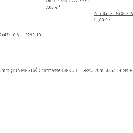
Ölfilter M&H W719/30
7,80 €
*
Zündkerze NGK 79
11,80 €
*
32x47x10 81-19299-10