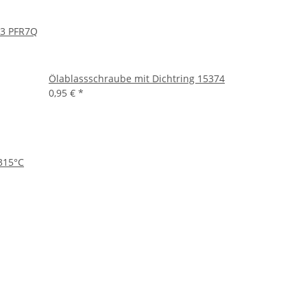
63 PFR7Q
Ölablassschraube mit Dichtring 15374
0,95 €
*