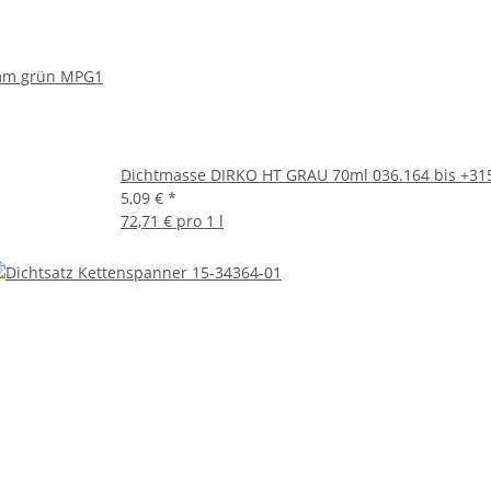
mm grün MPG1
Dichtmasse DIRKO HT GRAU 70ml 036.164 bis +31
5,09 €
*
72,71 € pro 1 l