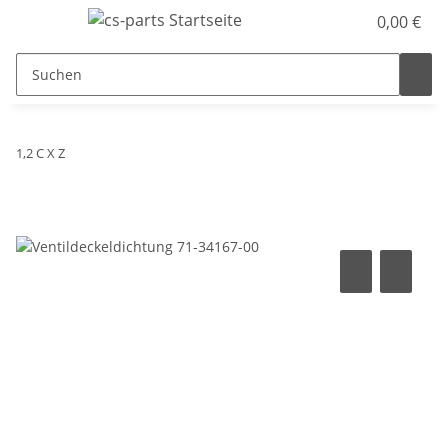
0,00 €
1,2 C X Z