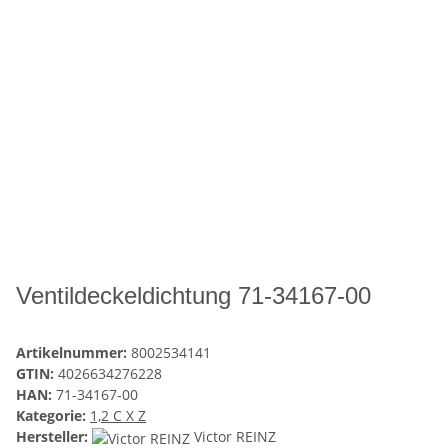
Ventildeckeldichtung 71-34167-00
Artikelnummer:
8002534141
GTIN:
4026634276228
HAN:
71-34167-00
Kategorie:
1,2 C X Z
Hersteller:
Victor REINZ