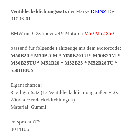
Ventildeckeldichtungssatz
der Marke
REINZ
15-
31036-01
BMW mit 6 Zylinder 24V Motoren
M50 M52 S50
passend für folgende Fahrzeuge mit dem Motorcode:
M50B20 * M50B20M * M50B20TU * M50B25M *
M50B25TU * M52B20 * M52B25 * M52B28TU *
S50B30US
Eigenschaften:
3 teiliger Satz (1x Ventildeckeldichtung außen + 2x
Zündkerzendeckeldichtungen)
Material: Gummi
entspricht OE:
0034106