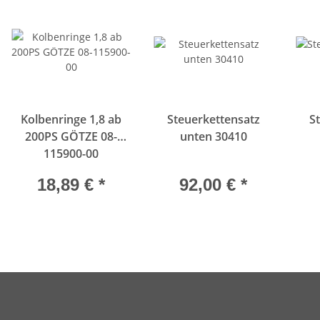
Kolbenringe 1,8 ab
Steuerkettensatz
S
200PS GÖTZE 08-
unten 30410
115900-00
18,89 €
*
92,00 €
*