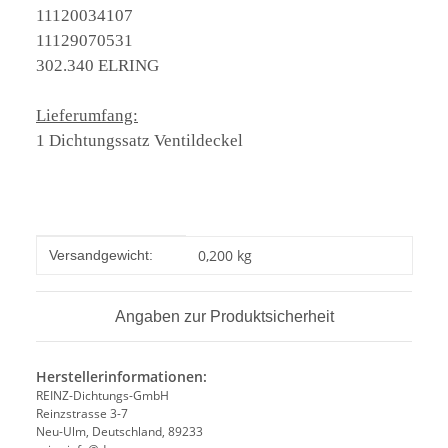
11120034107
11129070531
302.340 ELRING
Lieferumfang:
1 Dichtungssatz Ventildeckel
Produkteigenschaft
Wert
0,200 kg
Versandgewicht:
Angaben zur Produktsicherheit
Herstellerinformationen:
REINZ-Dichtungs-GmbH
Reinzstrasse 3-7
Neu-Ulm, Deutschland, 89233