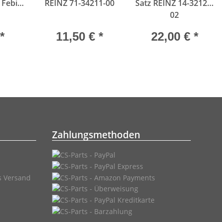
 Febi
REINZ 71-34211-00
Satz REINZ 14-32125-
02
*
11,50 €
*
22,00 €
*
Zahlungsmethoden