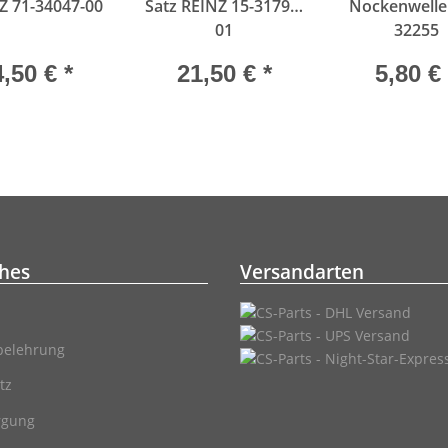
Z 71-34047-00
Satz REINZ 15-31798-
Nockenwelle
01
32255
4,50 €
*
21,50 €
*
5,80 €
ches
Versandarten
belehrung
tz
rgung