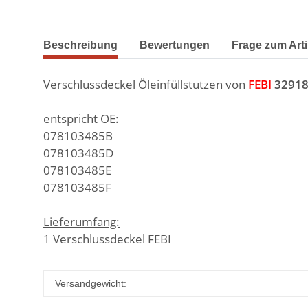
weitere Registerkarten anzeigen
Beschreibung
Bewertungen
Frage zum Arti
Verschlussdeckel Öleinfüllstutzen von
FEBI
3291
entspricht OE:
078103485B
078103485D
078103485E
078103485F
Lieferumfang:
1 Verschlussdeckel FEBI
Produkteigenschaft
Wert
Versandgewicht: