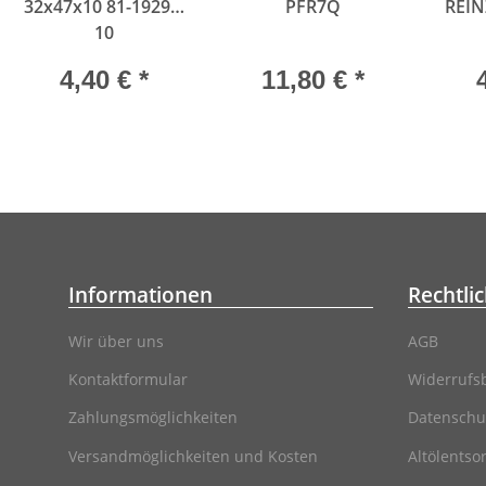
32x47x10 81-19299-
PFR7Q
REIN
10
4,40 €
*
11,80 €
*
Informationen
Rechtli
Wir über uns
AGB
Kontaktformular
Widerrufs
Zahlungsmöglichkeiten
Datenschu
Versandmöglichkeiten und Kosten
Altölentso