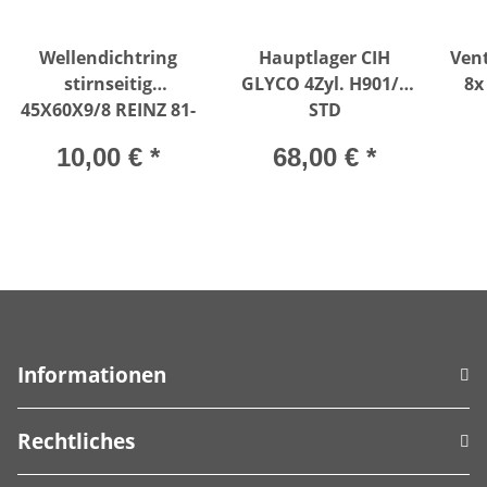
Wellendichtring
Hauptlager CIH
Vent
stirnseitig
GLYCO 4Zyl. H901/5
8x
45X60X9/8 REINZ 81-
STD
19195-00
10,00 €
*
68,00 €
*
Informationen
Rechtliches