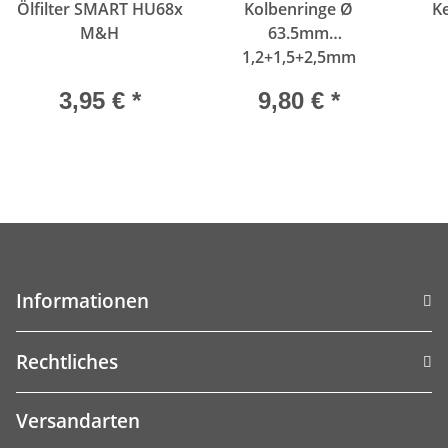
Ölfilter SMART HU68x
Kolbenringe Ø
K
M&H
63.5mm
1,2+1,5+2,5mm
GÖTZE 08-136700-00
3,95 €
*
9,80 €
*
Informationen
Rechtliches
Versandarten