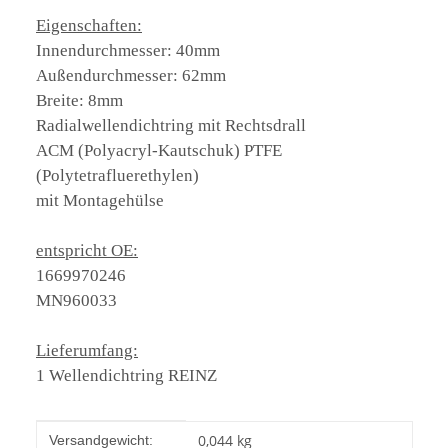
Eigenschaften:
Innendurchmesser: 40mm
Außendurchmesser: 62mm
Breite: 8mm
Radialwellendichtring mit Rechtsdrall
ACM (Polyacryl-Kautschuk) PTFE
(Polytetrafluerethylen)
mit Montagehülse
entspricht OE:
1669970246
MN960033
Lieferumfang:
1 Wellendichtring REINZ
Produkteigenschaft
Wert
0,044 kg
Versandgewicht: