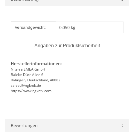
Produkteigenschaft
Wert
0,050 kg
Versandgewicht:
Angaben zur Produktsicherheit
Herstellerinformationen:
Niterra EMEA GmbH
Balcke-Dürr-Allee 6
Ratingen, Deutschland, 40882
salesd@ngkntk.de
https:// www.ngkntk.com
Bewertungen