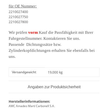
für OE Nummer:
2210027400
2210027750
2210027800
Wir prüfen
vorm
Kauf die Passfähigkeit mit Ihrer
Fahrgestellnummer. Kontaktieren Sie uns.
Passende Dichtungssätze bzw.
Zylinderkopfdichtungen erhalten Sie ebenfalls bei
uns.
Produkteigenschaft
Wert
19,000 kg
Versandgewicht:
Angaben zur Produktsicherheit
Herstellerinformationen:
AMC Amadeo Martí Carbonell S.A.