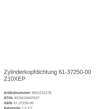
Zylinderkopfdichtung 61-37250-00
Z10XEP
Artikelnummer:
8002532278
GTIN:
4026634447437
HAN:
61-37250-00
Kategorie:
1,0 X Z