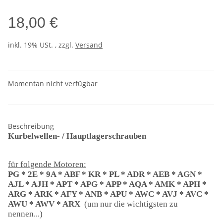
18,00 €
inkl. 19% USt. , zzgl.
Versand
Momentan nicht verfügbar
Beschreibung
Kurbelwellen- / Hauptlagerschrauben
für folgende Motoren:
PG * 2E * 9A * ABF * KR * PL * ADR * AEB * AGN *
AJL * AJH * APT * APG * APP * AQA * AMK * APH *
ARG * ARK * AFY * ANB * APU * AWC * AVJ * AVC *
AWU * AWV * ARX
(um nur die wichtigsten zu
nennen...)