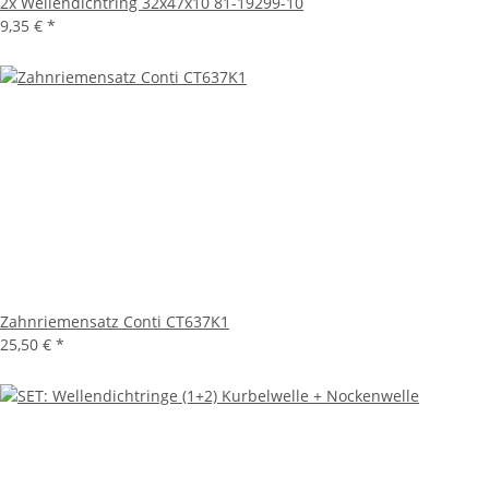
2x Wellendichtring 32x47x10 81-19299-10
9,35 €
*
Zahnriemensatz Conti CT637K1
25,50 €
*