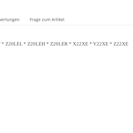
wertungen
Frage zum Artikel
ET * Z20LEL * Z20LEH * Z20LER * X22XE * Y22XE * Z22XE