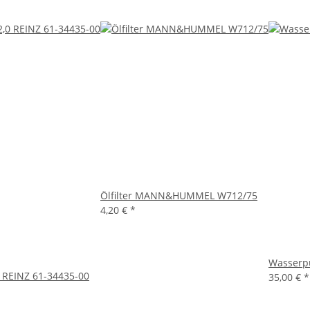
Ölfilter MANN&HUMMEL W712/75
4,20 €
*
Wasserp
0 REINZ 61-34435-00
35,00 €
*