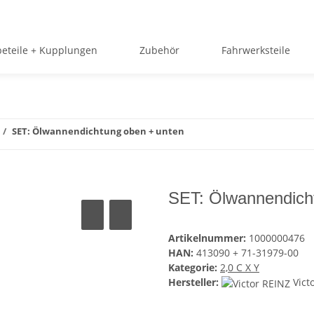
beteile + Kupplungen
Zubehör
Fahrwerksteile
SET: Ölwannendichtung oben + unten
SET: Ölwannendich
Artikelnummer:
1000000476
HAN:
413090 + 71-31979-00
Kategorie:
2,0 C X Y
Hersteller:
Vict