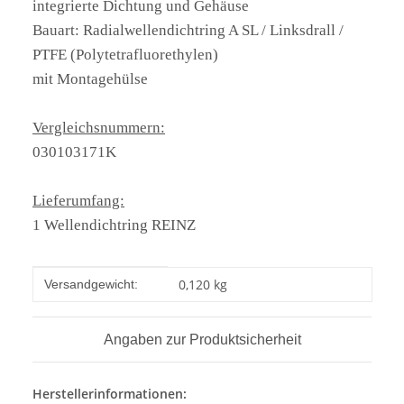
integrierte Dichtung und Gehäuse
Bauart: Radialwellendichtring A SL / Linksdrall /
PTFE (Polytetrafluorethylen)
mit Montagehülse
Vergleichsnummern:
030103171K
Lieferumfang:
1 Wellendichtring REINZ
Produkteigenschaft
Wert
0,120 kg
Versandgewicht:
Angaben zur Produktsicherheit
Herstellerinformationen: