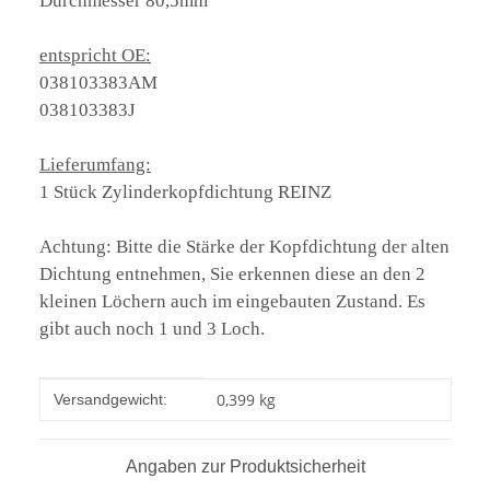
Durchmesser 80,5mm
entspricht OE:
038103383AM
038103383J
Lieferumfang:
1 Stück Zylinderkopfdichtung REINZ
Achtung: Bitte die Stärke der Kopfdichtung der alten
Dichtung entnehmen, Sie erkennen diese an den 2
kleinen Löchern auch im eingebauten Zustand. Es
gibt auch noch 1 und 3 Loch.
Produkteigenschaft
Wert
0,399 kg
Versandgewicht:
Angaben zur Produktsicherheit